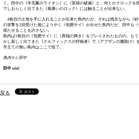
く。田中の《羊毛鬣のライオン》に《英雄の破滅》と、何とかクロックを
でしおらしく出てきた《風番いのロック》には触ることが出来ない。
4枚目の土地を手に入れることが出来た鳥内だが、それは残念ながら《砂
の攻撃を2回受けた後にようやく《包囲サイ》が出せた鳥内だが、田中も
保たせることを許さない。
鳥内は1枚目の《包囲サイ》に《異端の輝き》をプレイされたものの、もう
かし新しく出てきた《クルフィックスの狩猟者》で《アブザンの魔除け》
手立ての無い鳥内はここで投了。
鳥内 0-2 田中
田中 win!
戻る