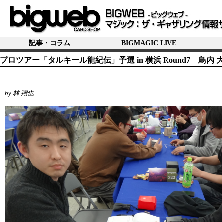
記事・コラム
BIGMAGIC LIVE
プロツアー「タルキール龍紀伝」予選 in 横浜 Round7 鳥内 大三
by 林 翔也