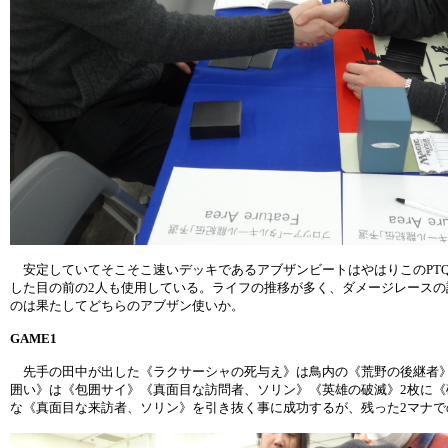
安定していてそこそこ速いデッキであるアブザンビートはやはりこのPT
した目の前の2人も使用している。ライフの推移が多く、ダメージレース
のは果たしてどちらのアブザン使いか。
GAME1
先手の田中が出した《ラクサーシャの死与え》は鳥内の《荒野の後継者》
囲い》は《包囲サイ》《真面目な訪問者、ソリン》《英雄の破滅》2枚に
な《真面目な来訪者、ソリン》を引き抜く事に成功するが、残った2マナで