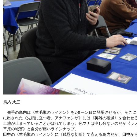
鳥内 大三
先手の鳥内は《羊毛鬣のライオン》を2ターン目に登場させるが、そこに
に出された《先頭に立つ者、アナフェンザ》には《英雄の破滅》を合わせ
土地が止まっていることがばれてしまう。色マナは申し分ないのだが《ラ
草原の城塞》と自分が痛いラインナップ。
田中の《羊毛鬣のライオン》に《残忍な切断》で応える鳥内だが、田中か