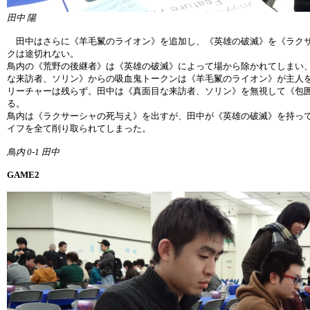
田中 陽
田中はさらに《羊毛鬣のライオン》を追加し、《英雄の破滅》を《ラクサ
クは途切れない。
鳥内の《荒野の後継者》は《英雄の破滅》によって場から除かれてしまい
な来訪者、ソリン》からの吸血鬼トークンは《羊毛鬣のライオン》が主人
リーチャーは残らず。田中は《真面目な来訪者、ソリン》を無視して《包
る。
鳥内は《ラクサーシャの死与え》を出すが、田中が《英雄の破滅》を持っ
イフを全て削り取られてしまった。
鳥内 0-1 田中
GAME2